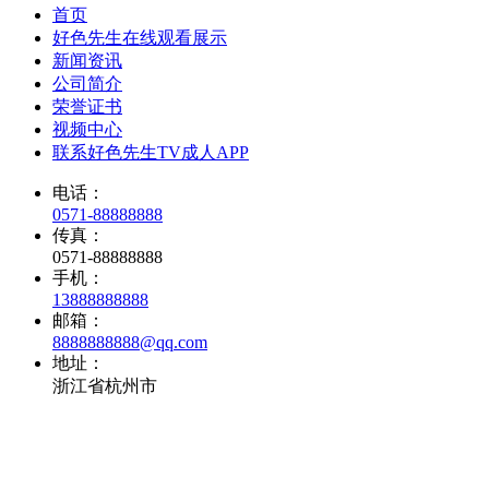
首页
好色先生在线观看展示
新闻资讯
公司简介
荣誉证书
视频中心
联系好色先生TV成人APP
电话：
0571-88888888
传真：
0571-88888888
手机：
13888888888
邮箱：
8888888888@qq.com
地址：
浙江省杭州市