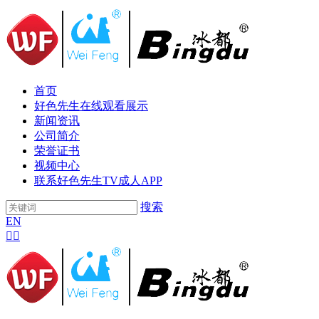
首页
好色先生在线观看展示
新闻资讯
公司简介
荣誉证书
视频中心
联系好色先生TV成人APP
搜索
EN

