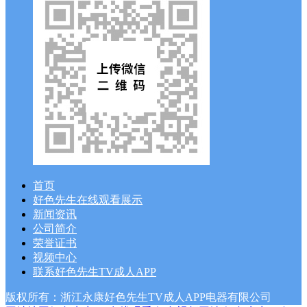
首页
好色先生在线观看展示
新闻资讯
公司简介
荣誉证书
视频中心
联系好色先生TV成人APP
版权所有：
浙江永康好色先生TV成人APP电器有限公司