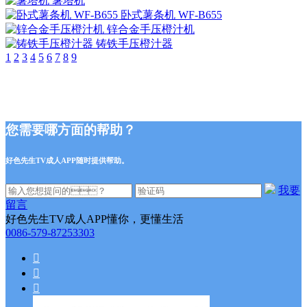
薯塔机
卧式薯条机
WF-B655
锌合金手压橙汁机
铸铁手压橙汁器
1
2
3
4
5
6
7
8
9
您需要哪方面的帮助？
好色先生TV成人APP随时提供帮助。
我要
留言
好色先生TV成人APP懂你，更懂生活
0086-579-87253303


