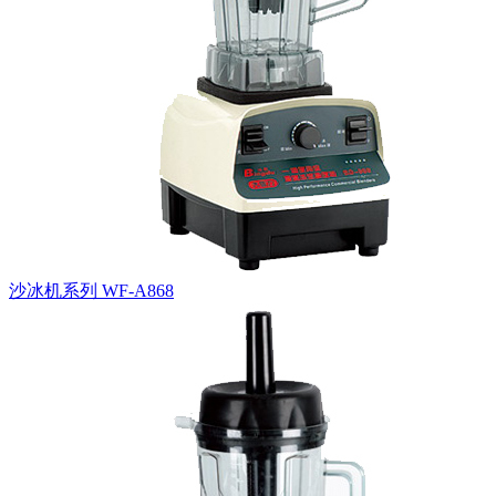
沙冰机系列
WF-A868