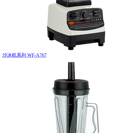
沙冰机系列
WF-A767