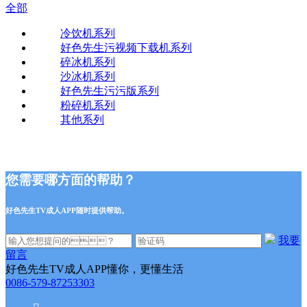
全部
冷饮机系列
好色先生污视频下载机系列
碎冰机系列
沙冰机系列
好色先生污污版系列
粉碎机系列
其他系列
您需要哪方面的帮助？
好色先生TV成人APP随时提供帮助。
我要
留言
好色先生TV成人APP懂你，更懂生活
0086-579-87253303