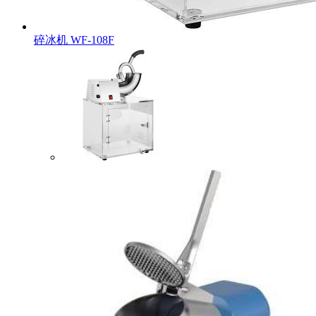
碎冰机
WF-108F