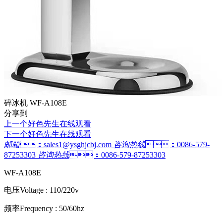
碎冰机 WF-A108E
分享到
上一个好色先生在线观看
下一个好色先生在线观看
邮箱
：
sales1@ysghjcbj.com
咨询热线
：
0086-579-
87253303
咨询热线
：
0086-579-87253303
WF-A108E
电压Voltage : 110/220v
频率Frequency : 50/60hz