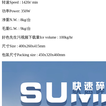
转速Speed : 1420r/ min
功率Power: 350W
净重N.W. : 8kg/台
毛重G.W. : 9kg/台
好色先生污视频下载量Ice volume : 100kg/hr
尺寸Size : 400x260x415mm
包装尺寸Packing size : 450x320x460mm