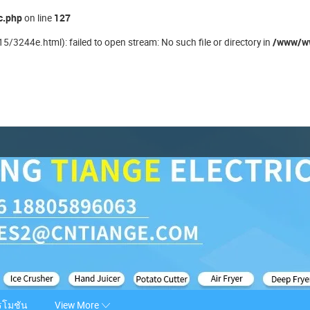
c.php
127
on line
/www/ww
/3244e.html): failed to open stream: No such file or directory in
รโมชัน
View More