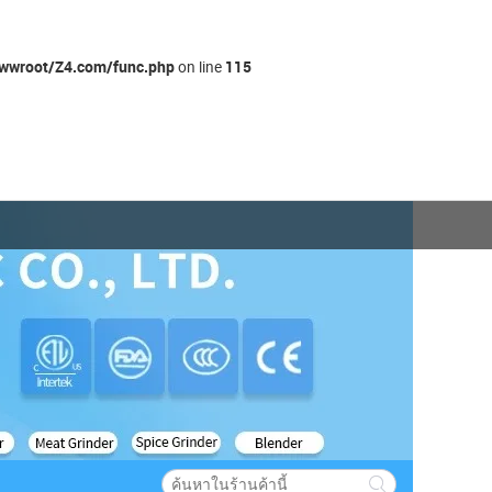
wroot/Z4.com/func.php
115
on line