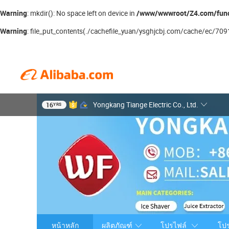
Warning
/www/wwwroot/Z4.com/fun
: mkdir(): No space left on device in
Warning
: file_put_contents(./cachefile_yuan/ysghjcbj.com/cache/ec/70915
16
Yongkang Tiange Electric Co., Ltd.
YRS
หน้าหลัก
ผลิตภัณฑ์
โปรไฟล์
โป