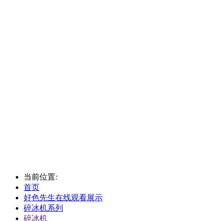
当前位置
:
首页
好色先生在线观看展示
碎冰机系列
碎冰机