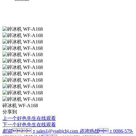
碎冰机 WF-A168
分享到
上一个好色先生在线观看
下一个好色先生在线观看
邮箱
：
sales1@ysghjcbj.com
咨询热线
：
0086-579-