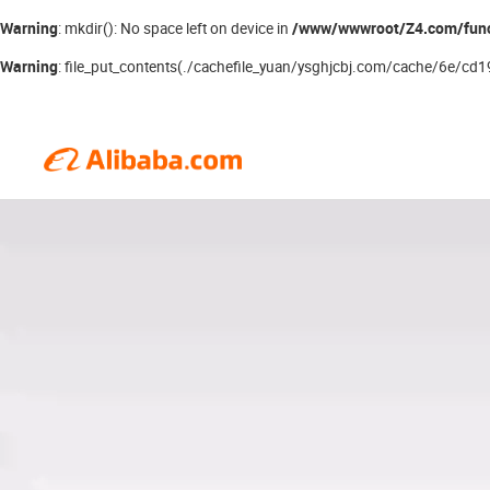
Warning
/www/wwwroot/Z4.com/fun
: mkdir(): No space left on device in
Warning
: file_put_contents(./cachefile_yuan/ysghjcbj.com/cache/6e/cd19d