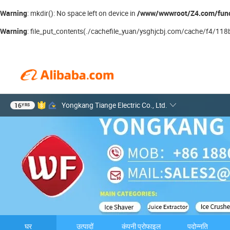
Warning
/www/wwwroot/Z4.com/fun
: mkdir(): No space left on device in
Warning
: file_put_contents(./cachefile_yuan/ysghjcbj.com/cache/f4/118ba
16
Yongkang Tiange Electric Co., Ltd.
YRS
घर
उत्पादों
कंपनी प्रोफाइल
पदोन्नति